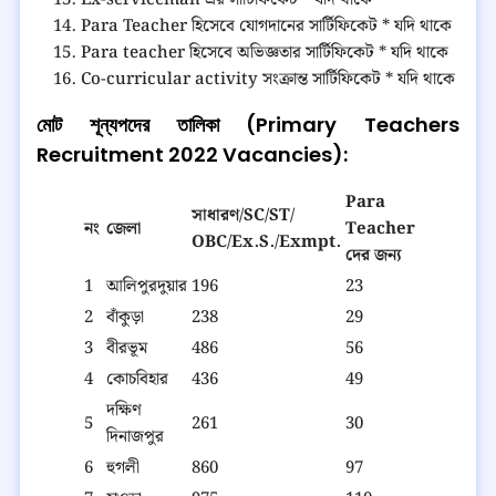
Ex-serviceman এর সার্টিফিকেট * যদি থাকে
Para Teacher হিসেবে যোগদানের সার্টিফিকেট * যদি থাকে
Para teacher হিসেবে অভিজ্ঞতার সার্টিফিকেট * যদি থাকে
Co-curricular activity সংক্রান্ত সার্টিফিকেট * যদি থাকে
মোট শূন্যপদের তালিকা (Primary Teachers
Recruitment 2022 Vacancies):
Para
সাধারণ/SC/ST/
নং
জেলা
Teacher
OBC/Ex.S./Exmpt.
দের জন্য
1
আলিপুরদুয়ার
196
23
2
বাঁকুড়া
238
29
3
বীরভূম
486
56
4
কোচবিহার
436
49
দক্ষিণ
5
261
30
দিনাজপুর
6
হুগলী
860
97