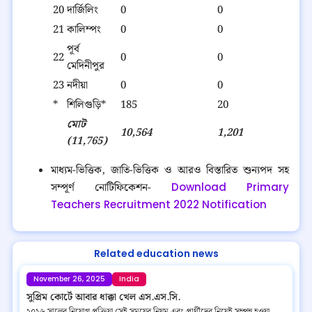
20
দার্জিলিং
0
0
21
কালিম্পং
0
0
পূর্ব
22
0
0
মেদিনীপুর
23
নদীয়া
0
0
*
শিলিগুড়ি*
185
20
মোট
10,564
1,201
(11,765)
মাধ্যম-ভিত্তিক, জাতি-ভিত্তিক ও আরও বিস্তারিত শুন্যপদ সহ
সম্পূর্ণ নোটিফিকেশন-
Download Primary
Teachers Recruitment 2022 Notification
Related education news
November 26, 2025
India
সুপ্রিম কোর্টে আবার ধাক্কা খেল এস.এস.সি.
২০১৬ সালের নিয়োগ প্রক্রিয়া সেই সময়ের নিয়ম এবং প্রার্থীদের নিয়েই সম্পন্ন হওয়া