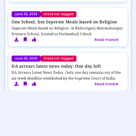
June 25, 2025
State not tagged
One School, but Seperate Meals based on Religion
Seperate Meals based on Religion: At Kishoriganj Manmohanpur
Primary School, located in Purbasthali I block
Read more
June 25, 2025
State not tagged
DA arrears latest news today: One day left
DA Arrears Latest News Today: Only one day remains out of the
six-week deadline established by the Supreme Court of India.
Read more
June 25, 2025
State not tagged
এস.এস.সি. নিয়োগে (SLST 2025) বড় পরিবর্তন
SLST 2025 Big Update: স্কুল সার্ভিসের শিক্ষক-শিক্ষিকা নিয়োগে বড় বদল। আজ
থেকে আর জাতিভিত্তিক আবেদন নয়!
Read more