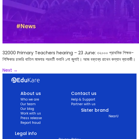
32000 Primary Teachers hearing – 23 June: ৩২০০০ প্রাথমিক শিক্ষক-
শিক্ষিকার চাকরি বাতিল মামলার পরবর্তী শুনানি ১লা জুলাই। আজ বক্তব্য রাখেন কল্যান ব্যানার্জী।
Next
→
About us
Contact us
Who we are
Help & Support
Our team
Partner with us
Our blog
Sister brand
Work with us
NearU
Press release
Report fraud
Legal info