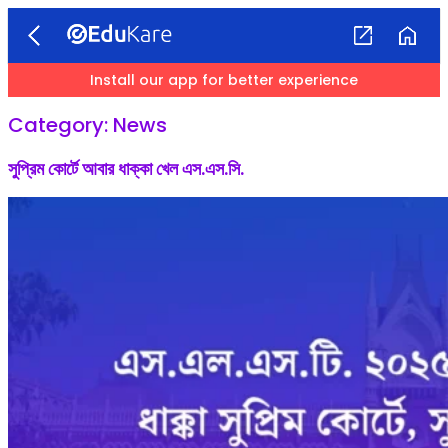
Install our app for better experience
Category:
News
সুপ্রিম কোর্টে আবার ধাক্কা খেল এস.এস.সি.